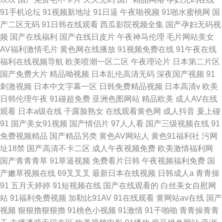
91手机论坛
91视频新地址
91日逼
午夜啪视频
91啪水蜜桃网
国
产二区无码
91日韩在线观看
西瓜影院视频全集
国产孕妇无码视
频
国产在线福利
国产在线日皮片
午夜神马伦理
毛片网站美女
AV福利激情毛片
黄色网在线播放
91视频免费在线
91午夜在线
福利在线视频导航
欧美喷潮一区二区
午夜理论片
日本第二片区
国产免费大片
精品呦视频
日本乱伦高清无码
深夜国产视频
91
刺激视频
日本中文字幕一区
日韩免费精品视频
日本高清v
欧美
日韩伦理午夜
91碰超免费
亚洲色图网站
精品欧美
成人AV在线
观看
日本a级在线
干露脸熟女
在线观看黄色网
成人抖音
爰上碰
91
国产美女91视频
国产情侣片
97人人看
国产三级视频在线
91
免费视频精品
国产精品另类
黄色AV网站人
黄色91福利社
污网
址18禁
国产高清不卡二区
成人午夜视频免费
欧美激情福利网
国产青青青草
91草逼视频
免费看片日韩
午夜视频福利免费
国
产嫩草视频在线
69叉叉叉
最新日本在线视频
日韩成人a
青青操
91
五月天婷婷
91短视频在线
国产在线观看的
白丝美女自慰网
站
91福利免费视频
加勒比91AV
91在线观看
黄网站av在线
国产
视频
狠狠擼狠狠擼
91桃色小视频
91激情
91干啪啪
青青操青青