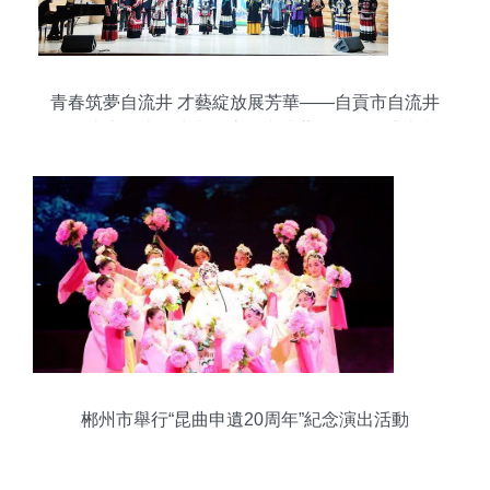
青春筑夢自流井 才藝綻放展芳華——自貢市自流井
區第十六屆大學生文化志愿者才藝展示活動盛大舉
行
郴州市舉行“昆曲申遺20周年”紀念演出活動