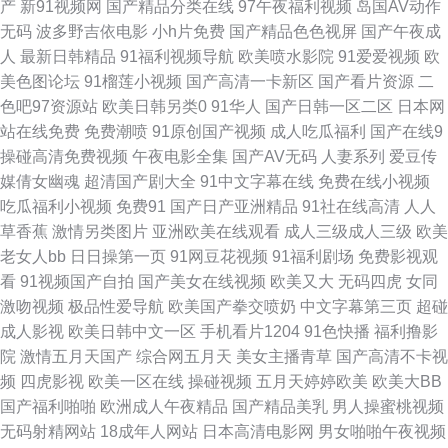
产
新91视频网
国产精品分类在线
97午夜福利视频
岛国AV动作
无码
波多野吉依电影
小h片免费
国产精品色色视屏
国产午夜成
费超碰 91蜜桃在线播放 国产b站久久 人人色97 91熟女首页 国产一区二区免
人
最新日韩精品
91福利视频导航
欧美喷水影院
91爱爱视频
欧
美色图论坛
91榴莲小视频
国产高清一卡新区
国产看片资源
二
费 日本午夜福利影院 91精品高跟玉足 国产精品熟女一区 日韩成人网站
色吧97资源站
欧美日韩另类0
91华人
国产日韩一区二区
日本网
站在线免费
免费潮喷
91原创国产视频
成人吃瓜福利
国产在线9
www人人干97 欧美色图91看片 91精品视频蓝莓 日韩1234 国产久久 日本A
操碰高清免费视频
午夜电影全集
国产AV无码
人妻系列
爱豆传
媒倩女幽魂
超清国产剧大全
91中文字幕在线
免费在线小视频
片 91色蝌蚪 国产日韩精品久久 日韩福利网址导航 97超碰资源网 欧美人人色
吃瓜福利小视频
免费91
国产日产亚洲精品
91社在线高清
人人
草香蕉
激情另类图片
亚洲欧美在线观看
成人三级成人三级
欧美
91tv在线观看 国产交配日韩 日本A片 91蜜臀刺激网 久草资源色 性网站在线
老女人bb
日日操第一页
91网豆花视频
91福利剧场
免费影视观
看
91视频国产自拍
国产美女在线视频
欧美又大
无码四虎
女同
观看视 东京热九九综合部 欧洲日一区精品 A级无毛 另类图片五月天 亚洲另
激吻视频
极品性爱导航
欧美国产拳交喷奶
中文字幕第三页
超碰
成人影视
欧美日韩中文一区
手机看片1204
91色快播
福利撸影
类性 国产ts伪娘在线 欧美曰逼 91网站永久 户外激情露出 天天操WWW 久热
院
激情五月天国产
综合网五月天
美女主播青草
国产高清不卡视
频
四虎影视
欧美一区在线
操碰视频
五月天婷婷欧美
欧美大BB
伊人88 午夜影院污av 东京热色综合 日本69式视频 91系列在线视频 久草资
国产福利啪啪
欧洲成人午夜精品
国产精品美乳
男人操蜜桃视频
无码射精网站
18成年人网站
日本高清电影网
男女啪啪午夜视频
源视频 午夜波多解衣 大香蕉网超碰 欧洲三级片 91海角 韩日日精 手机看片