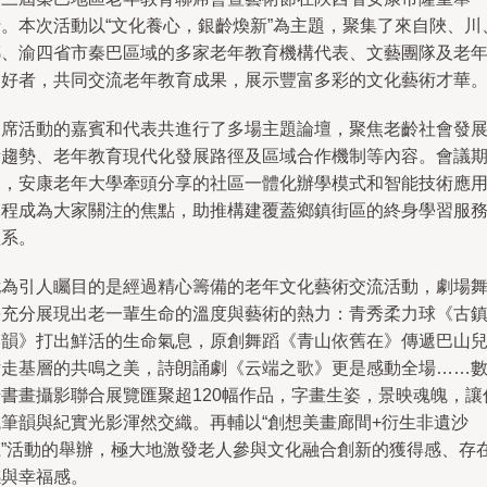
行。本次活動以“文化養心，銀齡煥新”為主題，聚集了來自陜、川
鄂、渝四省市秦巴區域的多家老年教育機構代表、文藝團隊及老
愛好者，共同交流老年教育成果，展示豐富多彩的文化藝術才華
出席活動的嘉賓和代表共進行了多場主題論壇，聚焦老齡社會發
新趨勢、老年教育現代化發展路徑及區域合作機制等內容。會議
間，安康老年大學牽頭分享的社區一體化辦學模式和智能技術應
課程成為大家關注的焦點，助推構建覆蓋鄉鎮街區的終身學習服
體系。
尤為引人矚目的是經過精心籌備的老年文化藝術交流活動，劇場
臺充分展現出老一輩生命的溫度與藝術的熱力：青秀柔力球《古
春韻》打出鮮活的生命氣息，原創舞蹈《青山依舊在》傳遞巴山
女走基層的共鳴之美，詩朗誦劇《云端之歌》更是感動全場……
場書畫攝影聯合展覽匯聚超120幅作品，字畫生姿，景映魂魄，讓
統筆韻與紀實光影渾然交織。再輔以“創想美畫廊間+衍生非遺沙
龍”活動的舉辦，極大地激發老人參與文化融合創新的獲得感、存
感與幸福感。