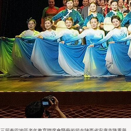
第三屆秦巴地區老年教育聯席會暨藝術節在陜西省安康市隆重舉