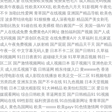
美色图人妻
在线免费欧美视频
免费黄色毛片
成人精品无码视频
欧美午夜极品
性欧美ⅩⅩⅩⅩ乱
欧美色色六月天
91影视网
午夜伦
色 91免费视频资源 九九国产精品视频 日本www色色 91豆花成人片 国产91
不卡
加勒比性爱网
青草国产在线视频
亚洲国产精品导航
欧美色
淫
波多野结依电影
91狠狠撸
成人深夜电影
精品国产美女剃毛
果冻视频 日韩高清成人AV 91深夜熟妇视频 国产亚洲V^ 欧美色网5 亚洲另类
加勒比熟女
91碰在线
欧美裸模
萌白酱国产一区
美国一级AV
国
产人在线成免费
免费黄色A片网址
微拍福利国产视频
国产人成
激动视频 超碰老司机 久草热操碰资源 香蕉视频官网 www97性交网 另类美
无码视频
国产原创区色花堂
在线免费黄A片
久草福利
乱伦家庭
成人午夜免费视频
人妖射精
国产屁屁
国产精品天干天
国产精品
女图综合网 五月天综合网 www国产噜噜 精品99在线视频 无码流出苍井空
午夜一区
中文字幕无码人妻
日本不卡二区
国产日韩91
久草福
利视频网
91日日夜夜91
超碰碰天天操
91草草酒店视频
韩日一
97超碰福利在线 久久三级片AV 亚洲艹视频 www色情 九一蜜桃 日韩欧美精
区二区
国产激情视频网站
成人视频日本
茄子视频污
亚洲色欲天
天
成人丝瓜视频下载
日韩逼网
精东传媒入口
黄wwww色
香港
品撸 99国产丝袜足交 久草久草香蕉在线 天堂资源网站 97视频福利 激情文学
伦理电影在线
成人影院在线播放
欧美足交一区二区
91视频电影
另类四虎
亚洲东京热
国产不卡在线
91九色视频
日本天堂视频
日韩 婷婷天天日 99超碰美女 国产一二三高清无 韩国自拍AV 天天干精品视
导航
日本三级光棍影院
91大神精品
欧美怡红院院二区
爱豆传
媒观看网站
综合日韩欧美
草逼网首页
国产日韩精品91
91视频
频 91偷拍在线观看 国产美女艹B 日本叼嘿片 91黄色传媒公司 激情四射影院
网站在线
69性影院
福利资源在线
91自拍最新网址
青青草国产
成人
黄色岛国网站
欧美一xxxxx
欧美gayv
91色情激情网
中国韩
丝袜美腿自慰 www日日干 另类视频uu 天堂av资源站 超碰先锋影音 美日韩