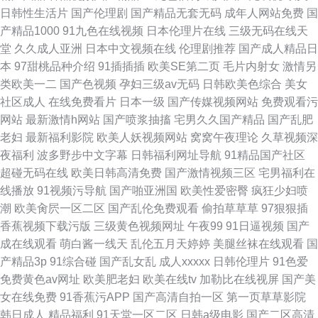
日韩性生活片
国产伦理剧
国产精品无套无码
成年人网站免费
国
产精品1000
91九色在线视频
日本伦理片在线
三级无码在线天
堂
久久成人亚洲
日本中文视频在线
伦理剧推荐
国产成人精品日
本
97甜桃品种介绍
91插插插
欧美SE第二页
毛片内射女
激情另
类欧美一二
国产色视频
孕妇三级av无码
日韩欧美色综合
美女
社区成人
在线免费看片
日本一级
国产传媒视频网站
免费观看污
网站
最新激情h网站
国产喷浆抽搐
宅男久久国产精品
国产乱肥
老妇
最新福利影院
欧美人妖视频网站
窝窝午夜理论
久草视频深
夜福利
波多野步中文字幕
日韩福利网址导航
91精品国产社区
超碰无码在线
欧美日韩高清免费
国产激情视频三区
宅男福利在
线播放
91视频污导航
国产啪亚洲国
欧美性爱密臀
疯狂少妇喷
潮
欧美肏屄一区二区
国产乱伦免费观看
偷拍草草草
97狠狠插
香蕉视频下载污版
三级黄色视频网址
午夜99
91日逼视频
国产
成在线观看
萌白酱一线天
乱伦五月天婷婷
美腿丝袜在线观看
国
产精品3p
91综合碰
国产乱女乱
成人xxxxx
日韩伦理片
91色爱
免费黄色av网址
欧美肥老妇
欧美在线tv
加勒比在线视屏
国产美
女在线免费
91香蕉污APP
国产高清自拍一区
第一页草草影院
韩日成人
精品福利
91天堂一区二区
日韩a级电影
国产二区高清