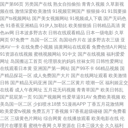
国产第66页
另类国产在线
熟女自拍偷拍
青青久视频
久草新视
频在线
激情深爱欧美激情
91视频官网国产
狠狠操-91
91我要操
国产ts视频网站
国产美女视频网站
91视频成人下载
国产无码色
色
91香蕉亚洲精品
91伊人加勒比
欧美狠狠插
日韩精品高清
黄
色av网
日本波多野吉衣
日韩在线观看精品
日本一级电影
久草
网页
97免费艹
岛国一区二区
岛国动作片在
波多野吉衣三级
亚
洲AV一卡
在线免费小视频
搞黄网站在线观看
免费色情A片网扯
91资源在线视频
蜜桃视频网站
91中文
国产在线视频
福利爱爱
网址
岛国搬运工首页
伦理朋友的妈妈
丝袜女同
日韩性爱网址
在线观看日本黄
亚洲国产第一网站
国产99不卡
66精品视频
国
产精品探花一区
成人免费国产大片
国产在线网址观看
欧美激情
日韩
国产精品无码亚洲
国产一区二区黄片
喷潮一区
福利姬足交
在线看
成人午夜网址
五月花无码视频
青青草国产
欧美日韩乱
国产屁屁第一页
91国产视频网
性爱草逼91AV
免费欧美视频
欧
美岛国一区二区
少妇喷水18禁
51漫画APP
丁香五月花激情网
欧美爱爱tv视频
免费五月丁香视频
97香蕉超级碰碰
国产免费看
二区
三级黄色片网站
综合网黄
在线播放观看
欧美电影在线
伦
理片在哪里看
蜜桃午夜网
久草资源在
日本三级大全
久久福利