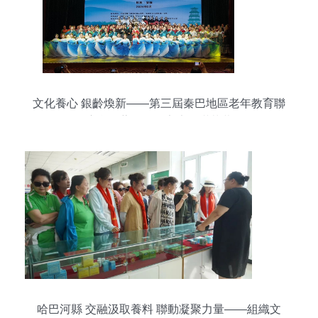
文化養心 銀齡煥新——第三屆秦巴地區老年教育聯
席會暨藝術節在安康圓滿落幕
哈巴河縣 交融汲取養料 聯動凝聚力量——組織文