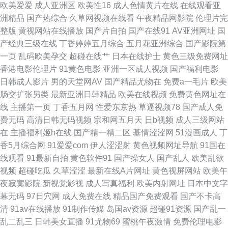
欧美爱爱
成人亚洲区
欧美性16
成人色情黄片在线
在线观看亚
洲精品
国产热综合
久草网视频在线看
午夜精品网影院
伦理片完
情色导航 男人天堂网AV 91官网网页版 精品日韩一 亚洲狠狠操网 国产大片
整版
黄视网站在线播放
国产片自拍
国产在线91
AV亚洲网址
国
产经典三级在线
丁香婷婷五月综合
五月花亚洲综合
国产影院第
中文字幕 三级视频东京热 超碰豆花AV 午夜传媒A午夜 国产欧美精品日韩 五
一页
乱码欧美孕交
超碰在线艹
日本在线护士
黄色三级免费网址
香港电影伦理片
91黄色电影
亚洲一区成人视频
国产福利电影
月丁婷婷91 岛国大片网站 欧美成人精品 亚洲资源网站 福利社大香蕉 深夜激
日韩成人影片
男的天堂网AV
国产精品尤物在
免费a一毛片
欧美
肠交扩张另类
最新亚洲日韩精品
欧美在线视频
免费黄色网址在
情影院 AV伊人大香蕉 女同另类 91视频色色 久久精品传媒视频 探花三级片
线
主播第一页
丁香五月网
性爱东京热
草逼视频78
国产成人免
费无码
高清日韩无码视频
宗和网五月天
日b视频
成人三级网站
欧美射精视频 91视频免费刷 精品综合国浮 午夜伦理片AV 福利影院第二页
在
主播福利姬h在线
国产精一精二区
基情涩涩网
51漫画成人
丁
香5月综合网
91爱爱com
伊人涩涩射
黄色视频网址导航
91国在
午夜伦理a 国产自产91 午夜黄色精选 成人影音在线 偷窥自拍99 超碰人人偷
线观看
91最新自拍
黄色软件91
国产操女人
国产乱人
欧美乱欲
视频
超碰吃瓜
久草涩涩
最新在线A片网址
黄色视屏网站
欧美午
日本精品五区 www妞干网 欧洲三级网站在线 97超碰超碰 欧美大色 超碰
夜寂寞影院
新视觉影视
成人写真福利
欧美内射网址
日本中文字
幕无码
97日穴网
成人免费在线
精品国产免费观看
国产不卡高
2026 日本污www 波多野吉衣家91 老司机操逼网站 69福利 久久草大香蕉 91
清
91av在线播放
91制作传媒
岛国av资源
超碰91资源
国产乱一
乱二乱三
日韩美女直播
91尤物69
蜜桃午夜激情
免费伦理电影
大神探花在线 久草福利视频导航 91性情 欧美日韩aa 91原创论坛视频 免费