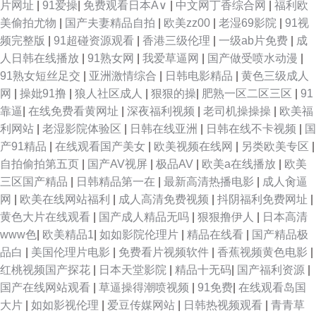
片网址
|
91爱操
|
免费观看日本A∨
|
中文网丁香综合网
|
福利欧
美偷拍尤物
|
国产夫妻精品自拍
|
欧美zz00
|
老湿69影院
|
91视
频完整版
|
91超碰资源观看
|
香港三级伦理
|
一级ab片免费
|
成
人日韩在线播放
|
91熟女网
|
我爱草逼网
|
国产做受喷水动漫
|
91熟女短丝足交
|
亚洲激情综合
|
日韩电影精品
|
黄色三级成人
网
|
操妣91撸
|
狼人社区成人
|
狠狠的操
|
肥熟一区二区三区
|
91
靠逼
|
在线免费看黄网址
|
深夜福利视频
|
老司机操操操
|
欧美福
利网站
|
老湿影院体验区
|
日韩在线亚洲
|
日韩在线不卡视频
|
国
产91精品
|
在线观看国产美女
|
欧美视频在线网
|
另类欧美专区
|
自拍偷拍第五页
|
国产AV视屏
|
极品AV
|
欧美a在线播放
|
欧美
三区国产精品
|
日韩精品第一在
|
最新高清热播电影
|
成人肏逼
网
|
欧美在线网站福利
|
成人高清免费视频
|
抖阴福利免费网址
|
黄色大片在线观看
|
国产成人精品无吗
|
狠狠撸伊人
|
日本高清
www色
|
欧美精品1
|
如如影院伦理片
|
精品在线看
|
国产精品极
品白
|
美国伦理片电影
|
免费看片视频软件
|
香蕉视频黄色电影
|
红桃视频国产探花
|
日本天堂影院
|
精品十无码
|
国产福利资源
|
国产在线网站观看
|
草逼操得潮喷视频
|
91免费
|
在线观看岛国
大片
|
如如影视伦理
|
爱豆传媒网站
|
日韩热视频观看
|
青青草