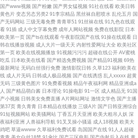
国产www视频
国产粉嫩
国产男女猛视频
91社在线看
欧美日韩
黄色片
变态另态另类2
91李宗精品
黑丝袜自慰喷水
乱伦五月
国
产无码网站
三级无毒免费
青青草51
91丝袜在线
91九色在线观
看
91插
成人中文字幕免费
成年人网站视频
免费在线影院
日本
欧美第一页
国产ts在线观看
午夜影院国产在线
91操在线观看
日
韩在线播放视频
成人大片一级天天
内射性爱网址大全
欧美社区
第一页
欧美在线视频播放
91视频污污污
超碰在线公开
AV蜜桃
吃瓜
日本欧美在线看
国产精选免费视频
国产精品91视频
69热
最新网址
无码白丝强行免费
激情影院日韩
久草123
福利欧美在
线
成人片无码
日韩成人极品视频
国产在线诱惑
乱人xxxxx
超黄
无码
三级黄色图片
91免费看视频
精品午夜福利网
精品亚洲成a
人
国产精品萌白酱
日本理论
91操电影
91一区
成人精品无
91国
产小视频
日韩美女免费直播
A片网站网址
激情文学色
国产主播
第37页
青久青青
日本精品在线播放
三级A片
国产日韩亚洲综合
91短视频网站
欧美骚网站
丁香五月天亚洲
欧美大粗吊人妖
深
夜福利亚洲
人兽福利导航
91叉叉操小骚逼
成人18视频
欧美大
鸡吧
草逼wwww
久草福利免费试看
岛国国产在线
91人人超碰
青青
美女白丝18禁
91肏比
国产三区电影
国产内射后入在线
黄