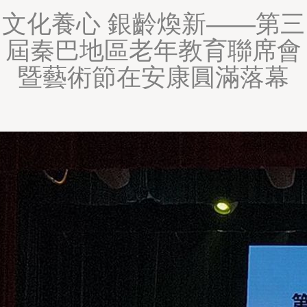
文化養心 銀齡煥新——第三
屆秦巴地區老年教育聯席會
暨藝術節在安康圓滿落幕