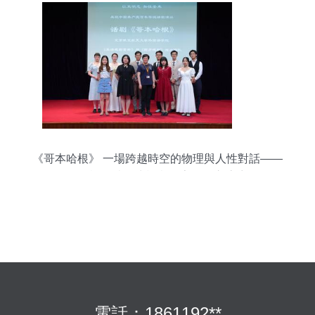
《哥本哈根》 一場跨越時空的物理與人性對話——
外國語學院師生話劇點亮學術交流廳
電話：1861192**