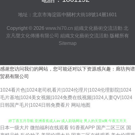
地址：北京市海淀區中關村大街18號14層1601
Copyright © 2026
www.hi70.cn
組織文化藝術交流活動
北
京凡聲文化傳播有限公司
組織文化藝術交流活動
版權所有
Sitemap
感谢您访问我们的网站，您可能还对以下资源感兴趣：廊坊拘谱
贸易有限公司
1024看片色|1024老司机看片|1024伦理片|1024伦理影院|1024
毛片基地|1024美女视频|1024免费在线视频|1024人妻QV|1024
日韩国产毛片|1024日韩免费看片
网站地图
日本一级大片
微拍福利在线观看
91香蕉APP
国产二区三区
国
国产欧美伊人 狠狠色97 AV更新资源站 韩国青草无码观看 欧美第与11页 婷