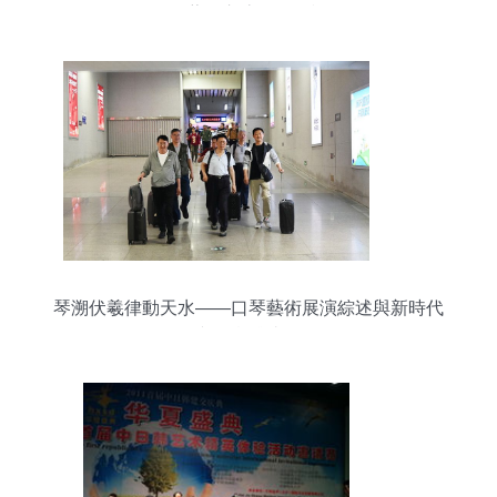
化藝術交流活動側記
琴溯伏羲律動天水——口琴藝術展演綜述與新時代
文化實踐省思