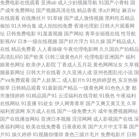
免费电影在线观看
亚洲ab
成人少妇视频导航
91国产小青蛙
国
产成年免费网站
国产视频高清在线
精品香蕉
求a片网址
麻豆tv
玖玖草 成人看片网站 欧亚影院 91红杏社区在线 黑料嫩草人人精品 丝袜美腿
在线观看
在线撸丝片
91草碰
国产成人激情视频
黑料吃瓜精品
偷拍
91大神合集
成人拍拍拍免费
香港伦理剧
日韩大片观看网
影音先锋 www91一区 欧美肏屄狂欢 1024成人网站 久久狠狠爱 在线免费毛
址
日韩免费电影
91羞羞视频
国产网站
青草全福视在线
性导航
影视AV
日本一级在线视频
国产好片浮力
91久操
国产精品成人
片 国产91大香蕉 日本超碰 av片网站 男女操操 91老司机综合热 久久艹视频
在线
精品免费看
人人看操碰
午夜伦理电影网
久久国自产拍精品
高清乱码0
国产欧美
日韩三级黄色A片
伦理电影亚洲国产
福利
破解 亚洲黄色大片网站 大香蕉伊人操 午夜少妇影院 福利社淫乱网 日韩三级
姬黄色网址
欧美伊人影院
丁香成人五月花
黄色网网址女
久草视
频最新网址
日韩大片在线看
久久亚洲人成
亚州色图乱伦小说
国
啪啪 91自慰黑丝链接 久草热香蕉久 香蕉视频污黄色 福利导航撸吧 日韩操屄
产va免费观看
国产人妖第二
成人影片h
91色婷婷瑟色
东京热狠
狠草
日韩精品观看
91最新国产精品
一级黄色网
91色色人妻
都
无码影片 97资源欧美 人妻人人操 97婷婷色色网 老湿机福利区 91cn免费版
市激情婷婷
91精品国产91
云涩福利在线导航
91视色
午夜福利
在线网站
91直播
91处女
伊人网青青草
国产又爽又黄又无
久草
国产乱轮视频 香焦视频 国产第1页 日韩123AV 97福利在线 老司机午夜福利
福利资源网
东方成人在线
国产一级免费大片
成年免费视频网站
国产在线播放网站
亚洲日本视频
淫淫网网
成人影视国产在线
深
院 91视频观看网站 美女天天干 影音先锋亚洲自拍 激情综合色情 香蕉apk 成
夜福利网址
欧美在线免费看
日夜夜欧美
国产大片中文字幕
国产
片91
操久婷婷
91视频你懂得
黄色三级片毛片
免费电影片
日韩
人网在线 人妻鲁色网无码 97人人射 欧美色图色99 Av爱爱69 欧美操欧美 av