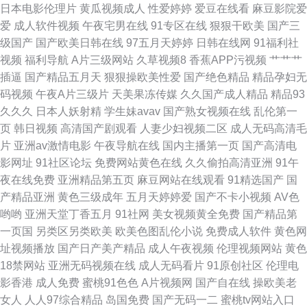
日本电影伦理片
黄瓜视频成人
性爱婷婷
爱豆在线看
麻豆影院爱
爱
成人软件视频
午夜宅男在线
91专区在线
狠狠干欧美
国产三
尤物在线成人 大香蕉伊人粉红 日韩av123 99色精品 欧美日韩aa 91精品观看
级国产
国产欧美日韩在线
97五月天婷婷
日韩在线网
91福利社
视频
福利导航
A片三级网站
久草视频8
香蕉APP污视频
艹艹艹
视频 美女18网站 国产69麻豆 黑丝自慰久草91 91啦中文 久草狼人 影音先锋
插逼
国产精品五月天
狠狠操欧美性爱
国产绝色精品
精品孕妇无
码视频
午夜A片三级片
天美果冻传媒
久久国产成人精品
精品93
自拍在线 加勒比色导航
久久久
日本人妖射精
学生妹avav
国产熟女视频在线
乱伦第一
页
韩日视频
高清国产剧观看
人妻少妇视频二区
成人无码高清毛
片
亚洲av激情电影
午夜导航在线
国内主播第一页
国产高清电
影网址
91社区论坛
免费网站黄色在线
久久偷拍高清亚洲
91午
夜在线免费
亚洲精品第五页
麻豆网站在线观看
91精选国产
国
产精品亚洲
黄色三级成年
五月天婷婷爱
国产不卡小视频
AV色
哟哟
亚洲天堂丁香五月
91社网
美女视频黄全免费
国产精品第
一页国
另类区另类欧美
欧美色图乱伦小说
免费成人软件
黄色网
址视频播放
国产日产美产精品
成人午夜视频
伦理视频网站
黄色
18禁网站
亚洲无码视频在线
成人无码看片
91原创社区
伦理电
影香港
成人免费
蜜桃91色色
A片视频网
国产自在线
操欧美老
女人
人人97综合精品
岛国免费
国产无码一二
蜜桃tv网站入口