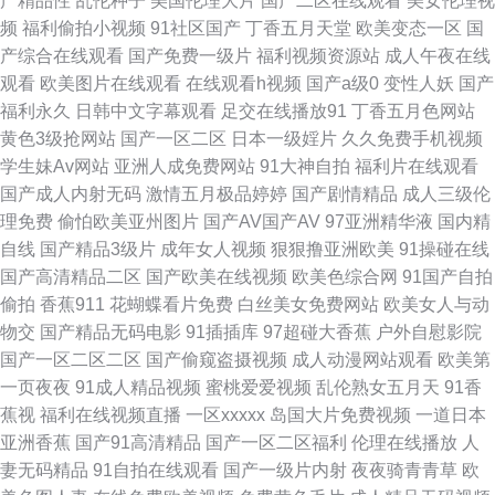
产精品性
乱伦种子
美国伦理大片
国产二区在线观看
美女伦理视
频
福利偷拍小视频
91社区国产
丁香五月天堂
欧美变态一区
国
婷丁香五月导航 亚洲香蕉成人av 成人剧场网址 男人的天堂a爽 午夜五月天
产综合在线观看
国产免费一级片
福利视频资源站
成人午夜在线
观看
欧美图片在线观看
在线观看h视频
国产a级0
变性人妖
国产
福利 大香蕉福利网 欧美色一区 天堂社区大香蕉 白丝高潮玩哭 精品国产乱子
福利永久
日韩中文字幕观看
足交在线播放91
丁香五月色网站
黄色3级抢网站
国产一区二区
日本一级婬片
久久免费手机视频
伦 欧美孕妇性爱 亚洲色图欧美另类 俺去也五月天网址 韩国床上a级视频 天
学生妹Av网站
亚洲人成免费网站
91大神自拍
福利片在线观看
国产成人内射无码
激情五月极品婷婷
国产剧情精品
成人三级伦
天射婷婷影院 成人网址导航大全 美女黄视WWWW 微拍福利69 91蜜桃精品
理免费
偷怕欧美亚州图片
国产AV国产AV
97亚洲精华液
国内精
自线
国产精品3级片
成年女人视频
狠狠撸亚洲欧美
91操碰在线
入口 成人网址在线播放 欧美第一页导航 亚洲成人在线播放 成人VA视频 丝袜
国产高清精品二区
国产欧美在线视频
欧美色综合网
91国产自拍
偷拍
香蕉911
花蝴蝶看片免费
白丝美女免费网站
欧美女人与动
性爱影片 www欧美日 欧美成人中文字幕 亚洲内射黄网站 国产理论在线观看
物交
国产精品无码电影
91插插库
97超碰大香蕉
户外自慰影院
国产一区二区二区
国产偷窥盗摄视频
成人动漫网站观看
欧美第
日韩av网址在线 中文字幕久久精品 超碰91资源 美女红杏网站 无码午夜影院
一页夜夜
91成人精品视频
蜜桃爱爱视频
乱伦熟女五月天
91香
蕉视
福利在线视频直播
一区xxxxx
岛国大片免费视频
一道日本
av资源网站搜索 国产精品成品人品 欧美性爱一区区 自慰喷涌一线天 大香蕉
亚洲香蕉
国产91高清精品
国产一区二区福利
伦理在线播放
人
妻无码精品
91自拍在线观看
国产一级片内射
夜夜骑青青草
欧
伊人美色 老湿影院福利区 午夜久久影视 变态另类电影av 蜜臀gv蜜芽 天堂逼