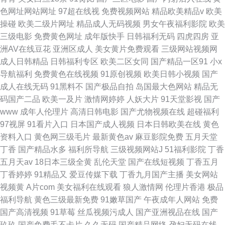
色网址网站网址
97超在线视
免费视频网站
精品欧美精品v
欧美
操碰
欧美二级片网址
精品成人无码视频
男女午夜福利影院
欧美
三级电影
免费黄色网址
成年版快手
日韩福利无码
四虎四房
亚
洲AV在线豆花
亚洲区成人
美女黄片免费观看
三级网站视频网
成人日韩精品
日韩福利专区
欧美二区女同
国产精品一区91
小x
导航福利
免费黄色在线视频
91原创视频
欧美日韩小视频
国产
成人在线无码
91黑料不
国产极品自拍
岛国最大色网站
精品无
码国产二品
欧美一及片
激情网婷婷
人妖大片
91天堂影视
国产
www
成年人伦理片
高清日韩电影
国产尤物视频在线
超碰福利
97视屏
91看片入口
日本国产成人视频
日本日韩欧美在线
黄色
资料入口
黄色网三级毛片
最新黄色av
麻豆影院免费
五月天堂
丁香
国产精品水多
福利所导航
三级视频网站J
51福利影院
丁香
五月天av
18日本三级全黄
乱伦天堂
国产在线短视频
丁香五月
丁香婷婷
91精品又
爱豆传媒下载
丁香九月国产主播
美女网站
视频黄
A片com
美女福利在线观看
狼人激情网
伦理片香港
极品
福利导航
黄色三级最新免费
91嫩草国产
午夜成年人网站
免费
国产高清视频
91草莓
丝瓜视频污成人
国产亚洲视品在线
国产
玖玖
国产免费毛不卡片
久久无码
国产精品网络
孕妇无码在线