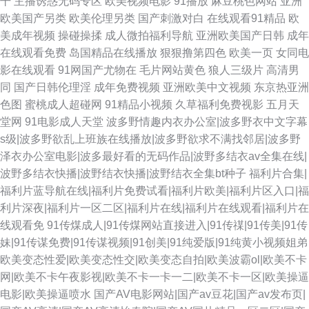
干
主播诱惑无码专区
欧美视频电影
91播放
麻豆桃色网站
亚洲
欧美国产另类
欧美伦理另类
国产刺激对白
在线观看91精品
欧
美成年视频
操碰操揉
成人微拍福利导航
亚洲欧美国产日韩
成年
在线观看免费
岛国精品在线播放
狠狠撸第四色
欧美一页
女同电
影在线观看
91网国产尤物在
毛片网站黄色
狼人三级片
高清男
同
国产日韩伦理淫
成年免费视频
亚洲欧美中文视频
东京热亚洲
色图
蜜桃成人超碰网
91精品小视频
久草福利免费视影
五月天
堂网
91电影成人天堂
波多野情趣内衣办公室|波多野衣中文字幕
s级|波多野欲乱上班族在线播放|波多野欲求不满找邻居|波多野
泽衣办公室电影|波多最好看的无码作品|波野多结衣av全集在线|
波野多结衣快播|波野结衣快播|波野结衣全集bt种子
福利片合集|
福利片蓝导航在线|福利片免费试看|福利片欧美|福利片区入口|福
利片深夜|福利片一区二区|福利片在线|福利片在线观看|福利片在
线观看免
91传煤成人|91传煤网站直接进入|91传禖|91传美|91传
妹|91传谋免费|91传谋视频|91创美|91纯爱版|91纯黄小视频姐弟
欧美变态性爱|欧美变态性交|欧美变态自拍|欧美波霸ol|欧美不卡
网|欧美不卡午夜影视|欧美不卡一卡一二|欧美不卡一区|欧美操逼
电影|欧美操逼喷水
国产AV电影网站|国产av豆花|国产av发布页|