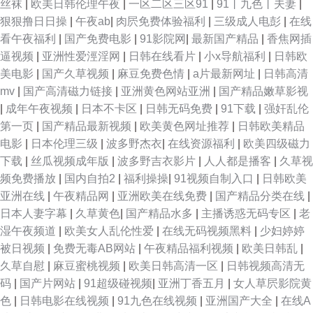
丝袜
|
欧美日韩伦理午夜
|
一区二区三区91
|
91丨九色丨夫妻
|
狠狠撸日日操
|
午夜ab
|
肉屄免费体验福利
|
三级成人电彭
|
在线
看午夜福利
|
国产免费电影
|
91影院网
|
最新国产精品
|
香焦网插
逼视频
|
亚洲性爱涇淫网
|
日韩在线看片
|
小x导航福利
|
日韩欧
美电影
|
国产久草视频
|
麻豆免费色情
|
a片最新网址
|
日韩高清
mv
|
国产高清磁力链接
|
亚洲黄色网站亚洲
|
国产精品嫩草影视
|
成年午夜视频
|
日本不卡区
|
日韩无码免费
|
91下载
|
强奸乱伦
第一页
|
国产精品最新视频
|
欧美黄色网址推荐
|
日韩欧美精品
电影
|
日本伦理三级
|
波多野杰衣
|
在线资源福利
|
欧美四级磁力
下载
|
丝瓜视频成年版
|
波多野吉衣影片
|
人人都是播客
|
久草视
频免费播放
|
国内自拍2
|
福利操操
|
91视频自制入口
|
日韩欧美
亚洲在线
|
午夜精品网
|
亚洲欧美在线免费
|
国产精品分类在线
|
日本人妻字幕
|
久草黄色
|
国产精品水多
|
主播诱惑无码专区
|
老
湿午夜频道
|
欧美女人乱伦性爱
|
在线无码视频黑料
|
少妇婷婷
被日视频
|
免费无毒AB网站
|
午夜精品福利视频
|
欧美日韩乱
|
久草自慰
|
麻豆蜜桃视频
|
欧美日韩高清一区
|
日韩视频高清无
码
|
国产片网站
|
91超级碰视频
|
亚洲丁香五月
|
女人草屄影院黄
色
|
日韩电影在线视频
|
91九色在线视频
|
亚洲国产大全
|
在线A