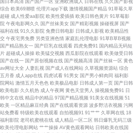
国日本高清
国产国产一区
亚洲欧洲成人
日韩在线
久久国产影视
综合
欧美69潮喷
伦理片app下载
激情视频国产精品
91草莓久草
肏屄 一级性愛tV 操碰国产 久草福利视频免费 婷婷影院伊人 99热拍久 韩日手
超碰
成人性爱aa影院
欧美性爱插插
欧美日韩色黄片
91草莓影
院
午夜电影网久久
国产丝袜美女
国产精彩视频
操碰视屏
国产
机免费无码 日韩欧美精品撸 91微拍福利 国产又色又爽视频 日韩激情老湿 97
福利在线
91久久影院
免费日韩电影
日韩成人影视
欧美精品性
交
午夜宅男免费
另类亚洲色情
家庭乱伦理电影
91草B草B视频
操97搞 激情播播五月av 午夜激情黄色 99爱99色 韩日无码全集 日本乱论视
国产精品熟女一
国产巨乳在线观看
四虎免费91
国内精品无码短
片
超碰成人操操
欧美猛交视频
西瓜影院在线观看
欧美做受日韩
频 91资源网址 黄色免费小电影 青娱乐老司机福利 午夜无码AV 91She视频
国产在线一
国产原创视频在线
国产视频高清
国产丝袜一区
黄色
av网址大全
人妻乱视
国产成人在线网站
久草视频资源站
综合
国产九区一区在线 欧美专区另类 在线视频第六页 超碰国产1 人摸人人超碰日
五月香
成人app在线
四虎试看
91男女
国产男小鲜肉同
福利影
院网站
激情五月天色色
欧美极品电影
日韩成人第一页
国产日韩
本 最新91视频 超碰啪啪 久久深夜视频 微拍91 91性交 久久免费视频21 微拍
欧美电影
久久机热
成人午夜网
黄色天堂男人
操视频免费91
日
韩中文在线
精品中的精品
97国产精品视频
91美女在线视频
51
福利11 av变态另类影院 激情桃色五月天 亚洲天堂精品在线 福利专区欧美精
欧美
一区精品麻豆经典
国产在线观看资源
波多野洁衣视频
污网
站免费看
特级欧美在线观看
自拍视频91
91艹艹
久草网在线
18
品 欧美另娄性爱 亚洲三级片网 大香蕉九九 美女诱惑 亚洲啪啪网 超碰青娱乐
福利影院
老司机蜜桃在线
成人精品一区二区
韩日爆乳无码三级
欧美伦理电影网站
艹艹操操
AV黄色观看网站
日韩欧美在线国
奇米 老湿机福利视屏 91免费观 狠狠干影院 五月天另类小说 超碰91社区 免