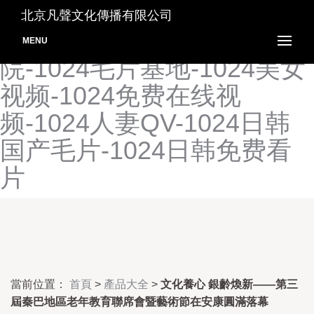
1024看片色-1024老司机看
北京凡聲文化傳播有限公司
片-1024伦理片-1024伦理影
MENU
院-1024毛片基地-1024美女
视频-1024免费在线视
频-1024人妻QV-1024日韩
国产毛片-1024日韩免费看
片
當前位置：
首頁
>
產品大全
>
文化養心 銀齡煥新——第三
屆秦巴地區老年教育聯席會暨藝術節在安康圓滿落幕