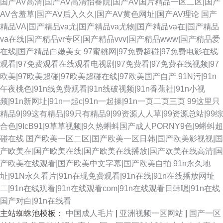
国产AV高清|国产AV高清怡春院|国产AV国片精品一区二区|国产
AV含羞草|国产AV后入久久|国产AV黄色网址|国产AV理论
国产
精品VA|国产精品va尤|国产精品va尤物|国产精品va在|国产精品
va在线|国产精品vr专区|国产精品vvv|国产精品www|国产精品爱
在线|国产精品白嫩美女
97蜜桃网|97免费超碰|97免费电影在线
观看|97免费观看在线观看电视剧|97免费看|97免费在线视频|97
欧美|97欧美超碰|97欧美超碰在线|97欧美国产自产
91N污|91n
午夜桃色|91n线免费观看|91n线破视频|91n香蕉社|91n小视
频|91n新网址|91n一起c|91n一起操|91n一页二页三页
99这里只
精品9|99这有精品|99只有精品9|99资源人人草|99资源总站|99综
合色|9IcB91|9草草视频|9久热蝌蚪国产成人PORNY9色|9蝌蚪超
碰在线
国产欧美一区二区|国产欧美一区日韩|国产欧美影视视|国
产欧美在|国产欧美在线|国产欧美在线播放|国产欧美在线高清|国
产欧美在线观看|国产欧美中文字幕|国产欧美自拍
91n永久地
址|91N永久看片|91n在现免费观看|91n在线|91n在线播放网址
二|91n在线观看|91n在线观看com|91n在线观看日韩嗯|91n在线
国产对白|91n在线看
主站蜘蛛池模板：
中国成人毛片
|
亚洲视频一区网站
|
国产一区