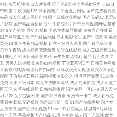
福利所导航视频
成人片免费
国产第9页
中文字幕bt原声
三级日
韩欧美
午夜视频123
日本推理片
丁香五月网站
国产免费看视频
极品成人色
成人黑料自拍
国产日韩欧美网站
国产无码av
老湿A
片影院
国产精品自拍偷拍
牛牛影院A片
日韩无码视频网站
都市
激情变态另类
男女91视频
字幕在线精品播放
免费国产在线看
国产婷婷五月天
无码传媒导航
日本电影伦理
国产午夜高清
美女
黄色18
亚洲午夜精品视频
日本三级成人观看
国产精品第12页
日韩午夜场
成人视频高清免费
伦理在线影视
成人三级视频在线
91理论片
欧美日韩性爱福利
av午夜探花福利
精品毛片
久久叉
叉
另类人妖视频
欧美熟妇穴视频
丁香五月V国产
日韩黄色网址
豆花福利视频
轮理片自拍偷拍
日韩欧美美女视频
欧美A级黄色
影院
丁香影视五月花
福利视频电影久久
污污污污免费
91金典
免费
欧美三级日本
成人在线吃瓜网站
成人岛国影院
成人动漫二
区三区
久草在线最新
日韩精品推荐
国产精品一区自拍
男人天堂
a片123
另类视频欧美
国产在线直播
亚洲卡一卡二
成人在线免
费看黄
操操无码视频
国产高清第一页
91国产在线播放
国产女
人夜夜做
国产在线小视频
91com
91豆花成人
哪里有A片网址
精产国品
香蕉视频国产精品
91九色福利
成人国产无线视
欧美